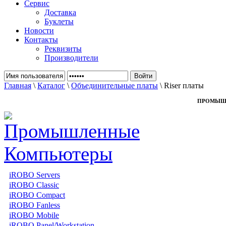
Сервис
Доставка
Буклеты
Новости
Контакты
Реквизиты
Производители
Главная
\
Каталог
\
Объединительные платы
\ Riser платы
ПРОМЫШ
iROBO Servers
iROBO Classic
iROBO Compact
iROBO Fanless
iROBO Mobile
iROBO Panel/Workstation