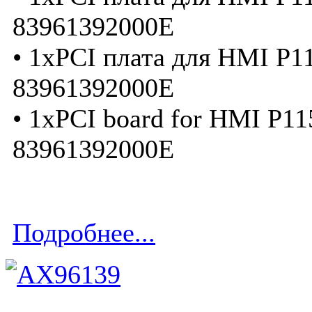
83961392000E
• 1xPCI плата для HMI P1
83961392000E
• 1xPCI board for HMI P11
83961392000E
Подробнее...