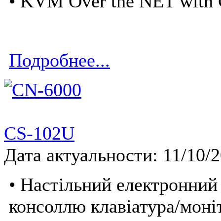
• KVM Over the NET with 
Подробнее...
CS-102U
Дата актуальности: 11/10/
• Настільний електронний
консоллю клавіатура/моні