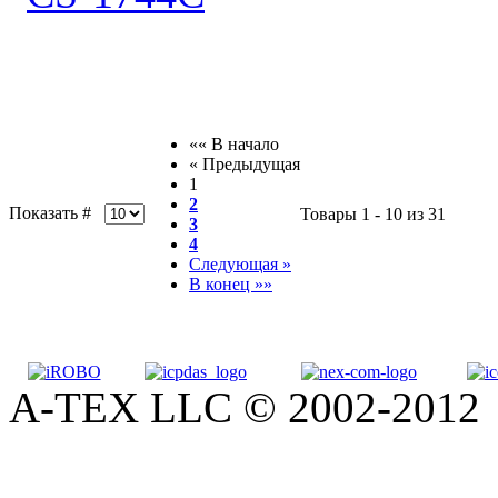
«« В начало
« Предыдущая
1
2
Показать #
Товары 1 - 10 из 31
3
4
Следующая »
В конец »»
A-TEX LLC © 2002-2012